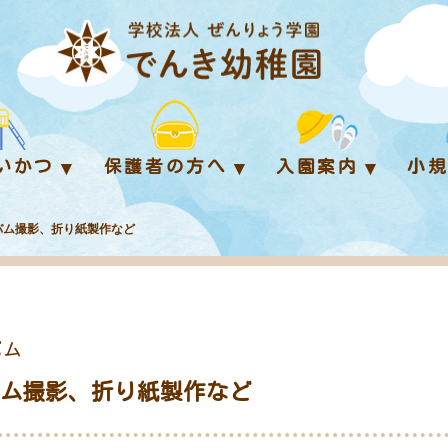
いかつ
保護者の方へ
入園案内
小
アルバム撮影、折り紙製作など
バム
アルバム撮影、折り紙製作など