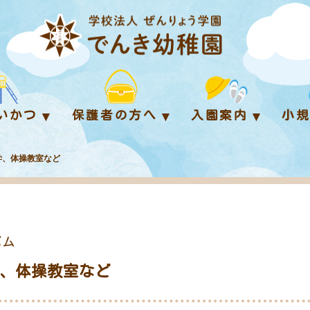
いかつ
保護者の方へ
入園案内
小
校見学、体操教室など
バム
見学、体操教室など