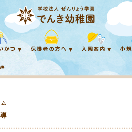
いかつ
保護者の方へ
入園案内
小
指導
バム
指導