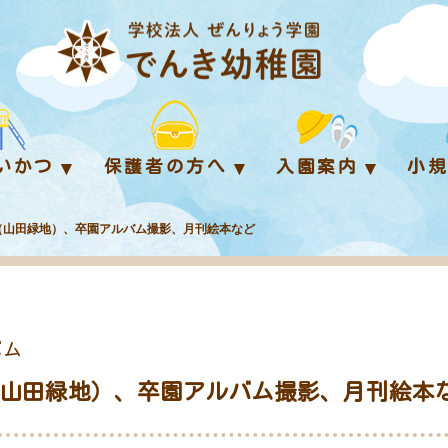
いかつ
保護者の方へ
入園案内
小
外保育（山田緑地）、卒園アルバム撮影、月刊絵本など
バム
外保育（山田緑地）、卒園アルバム撮影、月刊絵本