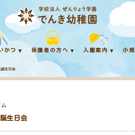
いかつ
保護者の方へ
入園案内
小
まれ誕生日会
バム
まれ誕生日会